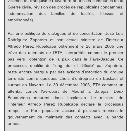
victimes du franquisme (ouverture de fosses communes de la
Guerre civile, révision des procès de républicains condamnés,
indemnisation des familles de fusillés, blessés et
emprisonnés).
Par une politique de dialogues et de concertation, José Luis
Rodríguez Zapatero et son actuel ministre de l’Intérieur
Alfredo Pérez Rubalcaba obtiennent le 26 mars 2006 une
trève des attentats de l’ETA, interprétée comme le premier
pas vers l’obtention de la paix dans le Pays-Basque. Ce
processus, qualifié de "long, dur et difficile" par Zapatero,
reste encore marqué par des actions d'extorsion du groupe
terroriste contre quelques chefs d’entreprise en Euskadi et
surtout en Navarre. Le 30 décembre 2006, ETA commet un
attentat contre l'aéroport de Madrid à Barajas. Deux
Équatoriens meurent dans l'explosion. Le ministre de
l’Intérieur Alfredo Pérez Rubalcaba déclare le processus
rompu. Le Parti populaire accuse à plusieurs reprises le
gouvernement de maintenir des contacts avec la bande
armée.