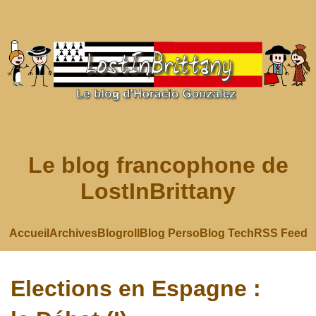
Le blog francophone de
LostInBrittany
Accueil
Archives
Blogroll
Blog Perso
Blog Tech
RSS Feed
Elections en Espagne :