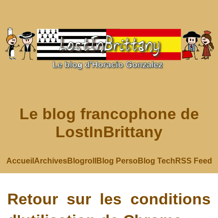
Le blog francophone de
LostInBrittany
Accueil
Archives
Blogroll
Blog Perso
Blog Tech
RSS Feed
Retour sur les conditions