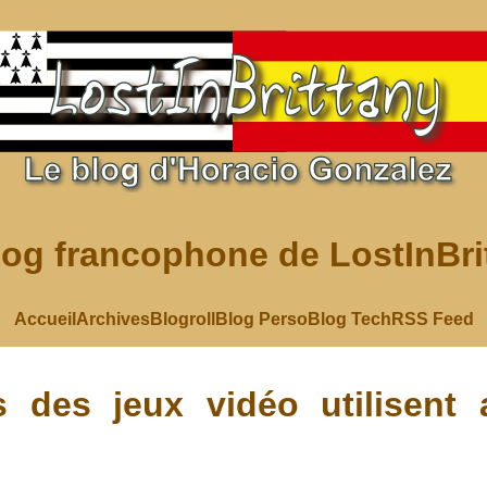
log francophone de LostInBri
Accueil
Archives
Blogroll
Blog Perso
Blog Tech
RSS Feed
s des jeux vidéo utilisent 