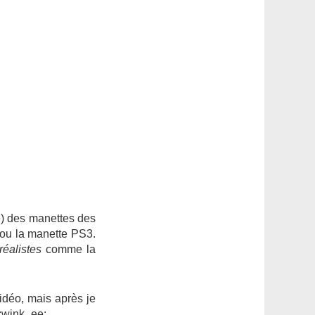
e) des manettes des
 ou la manette PS3.
réalistes
comme la
vidéo, mais après je
 :wink_ee: