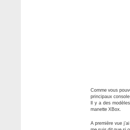
Comme vous pouvez 
principaux console
Il y a des modèles
manette XBox.
A première vue j'ai
me suis dit que si 