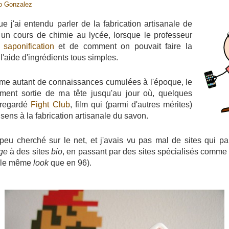
o Gonzalez
e j'ai entendu parler de la fabrication artisanale de
 un cours de chimie au lycée, lorsque le professeur
a
saponification
et de comment on pouvait faire la
l'aide d'ingrédients tous simples.
me autant de connaissances cumulées à l'époque, le
ement sortie de ma tête jusqu'au jour où, quelques
 regardé
Fight Club
, film qui (parmi d'autres mérites)
ens à la fabrication artisanale du savon.
 peu cherché sur le net, et j'avais vu pas mal de sites qui par
ge
à des sites
bio
, en passant par des sites spécialisés comm
i le même
look
que en 96).