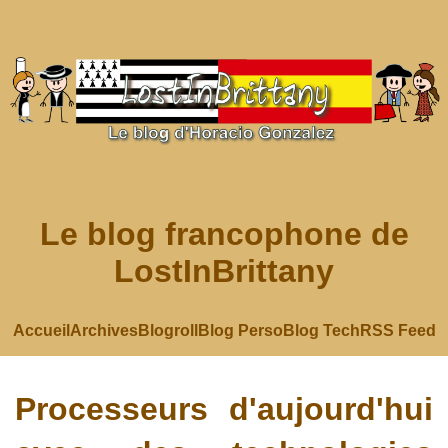
Le blog francophone de
LostInBrittany
Accueil
Archives
Blogroll
Blog Perso
Blog Tech
RSS Feed
Processeurs d'aujourd'hui