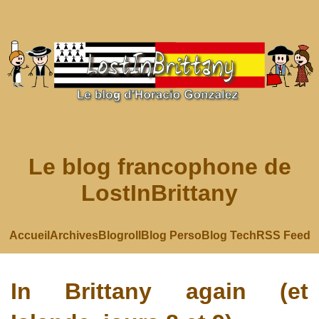
Le blog francophone de
LostInBrittany
Accueil
Archives
Blogroll
Blog Perso
Blog Tech
RSS Feed
In Brittany again (et