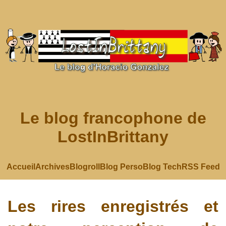
Le blog francophone de
LostInBrittany
Accueil
Archives
Blogroll
Blog Perso
Blog Tech
RSS Feed
Les rires enregistrés et