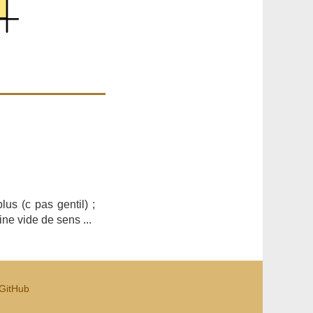
us (c pas gentil) ;
ine vide de sens ...
GitHub