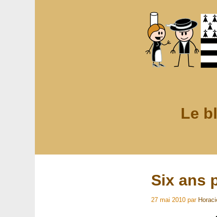
Le b
Six ans 
27 mai 2010
par
Horaci