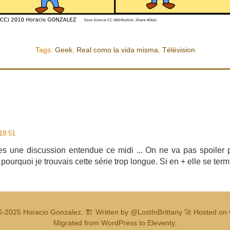
Tags:
Geek
,
Real como la vida misma
,
Télévision
18:51
es une discussion entendue ce midi ... On ne va pas spoiler pl
ourquoi je trouvais cette série trop longue. Si en + elle se term
6-2025
Horacio Gonzalez
.
🏗️ Written by
@LostInBrittany
🚀 Hosted on 
Migrated from WordPress to Eleventy.