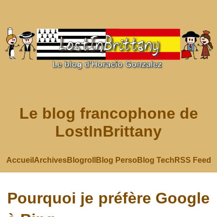
Le blog francophone de
LostInBrittany
Accueil
Archives
Blogroll
Blog Perso
Blog Tech
RSS Feed
Pourquoi je préfère Google