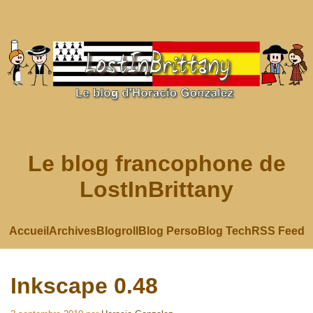
Le blog francophone de
LostInBrittany
Accueil
Archives
Blogroll
Blog Perso
Blog Tech
RSS Feed
Inkscape 0.48