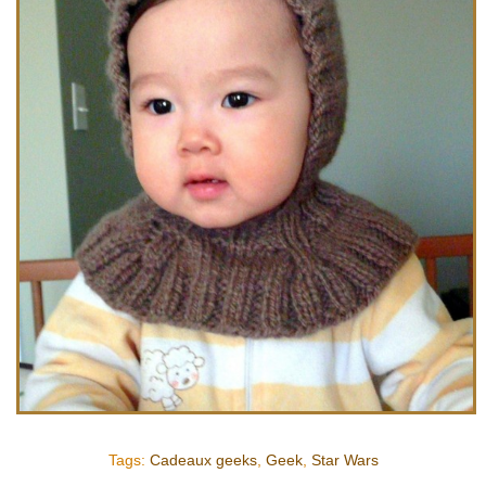
Tags:
Cadeaux geeks
,
Geek
,
Star Wars