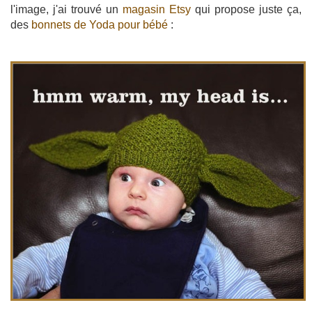
l'image, j'ai trouvé un
magasin Etsy
qui propose juste ça,
des
bonnets de Yoda pour bébé
: