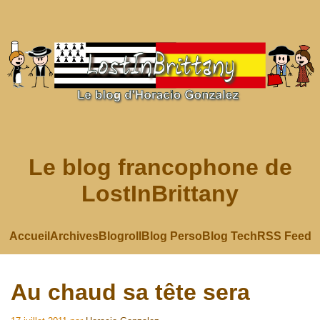
Le blog francophone de
LostInBrittany
Accueil
Archives
Blogroll
Blog Perso
Blog Tech
RSS Feed
Au chaud sa tête sera