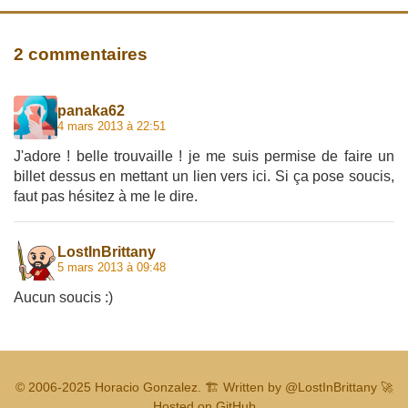
2 commentaires
panaka62
4 mars 2013 à 22:51
J'adore ! belle trouvaille ! je me suis permise de faire un
billet dessus en mettant un lien vers ici. Si ça pose soucis,
faut pas hésitez à me le dire.
LostInBrittany
5 mars 2013 à 09:48
Aucun soucis :)
© 2006-2025
Horacio Gonzalez
.
🏗️ Written by
@LostInBrittany
🚀
Hosted on GitHub