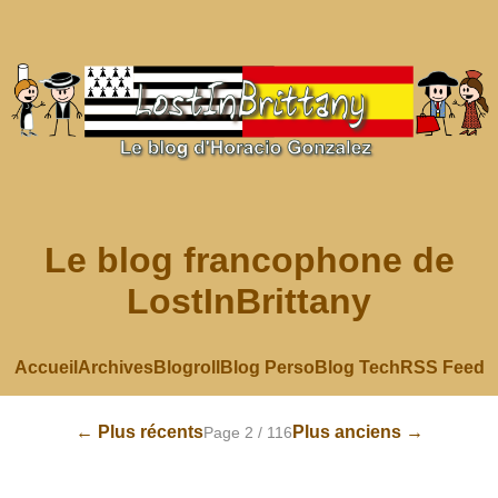
Le blog francophone de
LostInBrittany
Accueil
Archives
Blogroll
Blog Perso
Blog Tech
RSS Feed
← Plus récents
Plus anciens →
Page 2 / 116