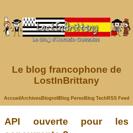
Le blog francophone de
LostInBrittany
Accueil
Archives
Blogroll
Blog Perso
Blog Tech
RSS Feed
API ouverte pour les