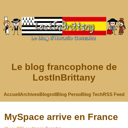
Le blog francophone de
LostInBrittany
Accueil
Archives
Blogroll
Blog Perso
Blog Tech
RSS Feed
MySpace arrive en France