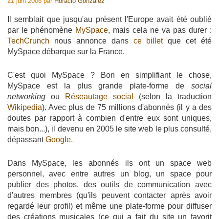
21 juin 2006
par
Horacio Gonzalez
Il semblait que jusqu'au présent l'Europe avait été oublié
par le phénomène
MySpace
, mais cela ne va pas durer :
TechCrunch
nous annonce dans
ce billet
que cet été
MySpace débarque sur la France.
C'est quoi MySpace ? Bon en simplifiant le chose,
MySpace est la plus grande plate-forme de
social
networking
ou
Réseautage social
(selon la traduction
Wikipedia
). Avec plus de 75 millions d'abonnés (il y a des
doutes par rapport à combien d'entre eux sont uniques,
mais bon...), il devenu en 2005 le site web le plus consulté,
dépassant
Google
.
Dans MySpace, les abonnés ils ont un space web
personnel, avec entre autres un blog, un space pour
publier des photos, des outils de communication avec
d'autres membres (qu'ils peuvent contacter après avoir
regardé leur profil) et même une plate-forme pour diffuser
des créations musicales (ce qui a fait du site un favorit