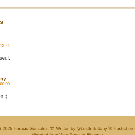
es
 13:24
seul.
any
 00:00
n :)
6-2025
Horacio Gonzalez
.
🏗️ Written by
@LostInBrittany
🚀 Hosted on 
Migrated from WordPress to Eleventy.