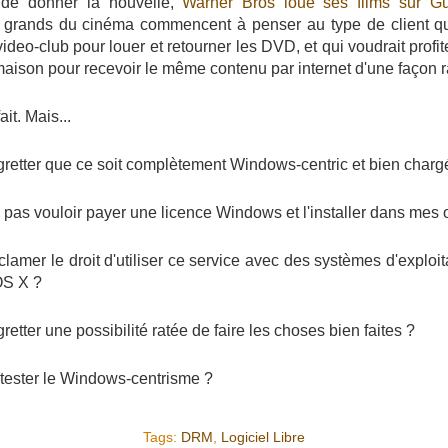
de donner la nouvelle,
Warner Bros loue ses films sur G
s grands du cinéma commencent à penser au type de client qu
deo-club pour louer et retourner les DVD, et qui voudrait profite
maison pour recevoir le même contenu par internet d'une façon r
ait. Mais...
regretter que ce soit complètement Windows-centric et bien cha
e pas vouloir payer une licence Windows et l'installer dans mes 
eclamer le droit d'utiliser ce service avec des systèmes d'explo
S X ?
gretter une possibilité ratée de faire les choses bien faites ?
etester le Windows-centrisme ?
Tags:
DRM
,
Logiciel Libre