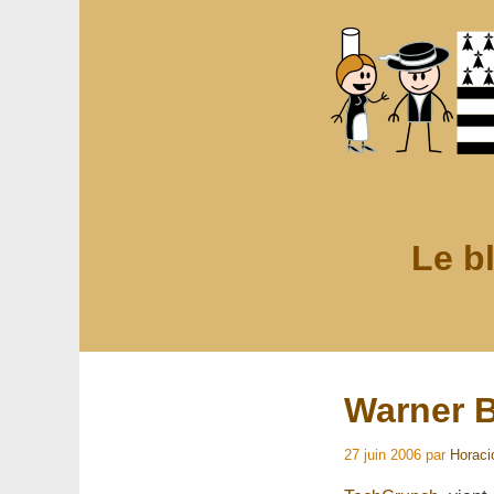
Le b
Warner B
27 juin 2006
par
Horaci