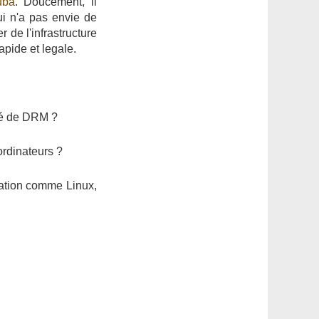
uba
. Doucement, il
i n'a pas envie de
r de l'infrastructure
apide et legale.
rgé de DRM ?
ordinateurs ?
itation comme Linux,