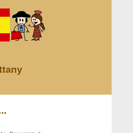
ttany
..