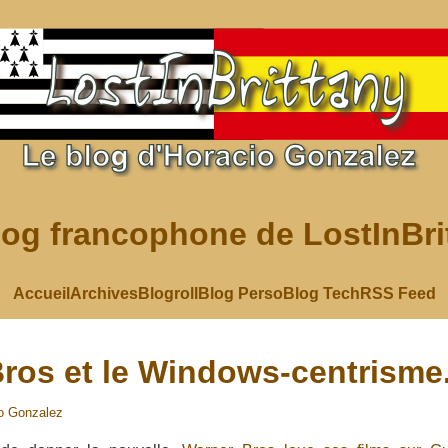
log francophone de LostInBri
Accueil
Archives
Blogroll
Blog Perso
Blog Tech
RSS Feed
ros et le Windows-centrisme.
o Gonzalez