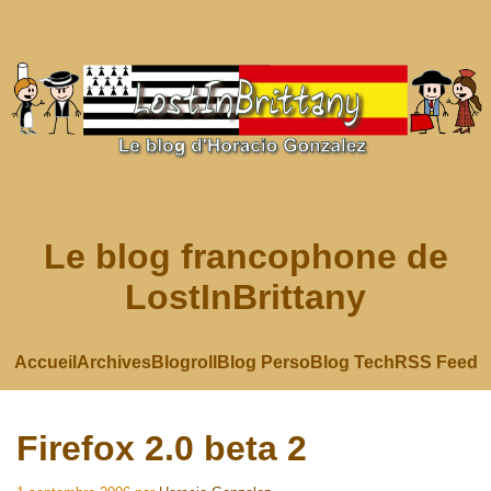
Le blog francophone de
LostInBrittany
Accueil
Archives
Blogroll
Blog Perso
Blog Tech
RSS Feed
Firefox 2.0 beta 2