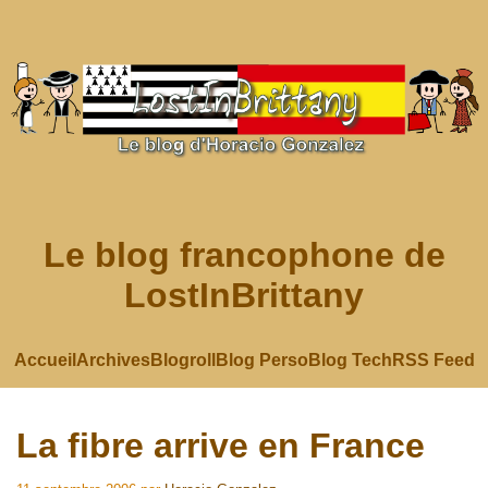
Le blog francophone de
LostInBrittany
Accueil
Archives
Blogroll
Blog Perso
Blog Tech
RSS Feed
La fibre arrive en France