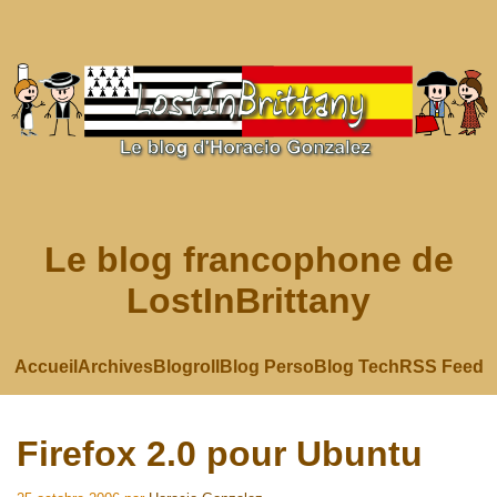
Le blog francophone de
LostInBrittany
Accueil
Archives
Blogroll
Blog Perso
Blog Tech
RSS Feed
Firefox 2.0 pour Ubuntu