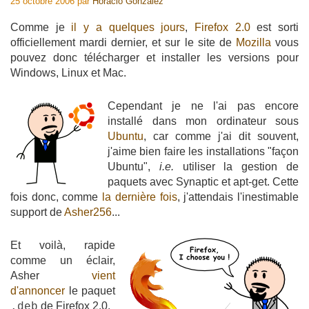
25 octobre 2006
par
Horacio Gonzalez
Comme je
il y a quelques jours
,
Firefox 2.0
est sorti
officiellement mardi dernier, et sur le site de
Mozilla
vous
pouvez donc télécharger et installer les versions pour
Windows, Linux et Mac.
Cependant je ne l'ai pas encore
installé dans mon ordinateur sous
Ubuntu
, car comme j'ai dit souvent,
j'aime bien faire les installations "façon
Ubuntu",
i.e.
utiliser la gestion de
paquets avec Synaptic et apt-get. Cette
fois donc, comme
la dernière fois
, j'attendais l'inestimable
support de
Asher256
...
Et voilà, rapide
comme un éclair,
Asher
vient
d'annoncer
le paquet
de Firefox 2.0.
.deb