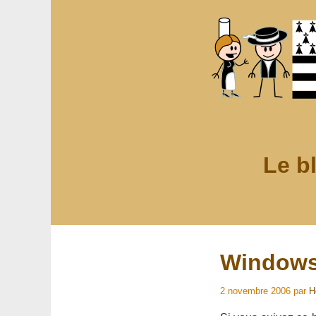
Le b
Windows 
2 novembre 2006
par
H