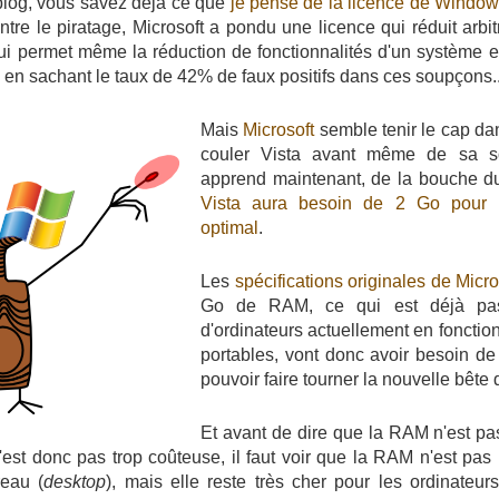
blog, vous savez déjà ce que
je pense de la licence de Window
contre le piratage, Microsoft a pondu une licence qui réduit arbit
ui permet même la réduction de fonctionnalités d'un système
a en sachant le taux de 42% de faux positifs dans ces soupçons..
Mais
Microsoft
semble tenir le cap dan
couler Vista avant même de sa sor
apprend maintenant, de la bouche
Vista aura besoin de 2 Go pour 
optimal
.
Les
spécifications originales de Micro
Go de RAM, ce qui est déjà pas
d'ordinateurs actuellement en fonctio
portables, vont donc avoir besoin d
pouvoir faire tourner la nouvelle bête 
Et avant de dire que la RAM n'est pas
'est donc pas trop coûteuse, il faut voir que la RAM n'est pas 
reau (
desktop
), mais elle reste très cher pour les ordinateurs