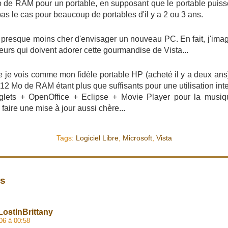
o de RAM pour un portable, en supposant que le portable puis
as le cas pour beaucoup de portables d'il y a 2 ou 3 ans.
c presque moins cher d'envisager un nouveau PC. En fait, j'imag
teurs qui doivent adorer cette gourmandise de Vista...
e je vois comme mon fidèle portable HP (acheté il y a deux ans
2 Mo de RAM étant plus que suffisants pour une utilisation int
nglets + OpenOffice + Eclipse + Movie Player pour la musiqu
 faire une mise à jour aussi chère...
Tags:
Logiciel Libre
,
Microsoft
,
Vista
es
LostInBrittany
06 à 00:58