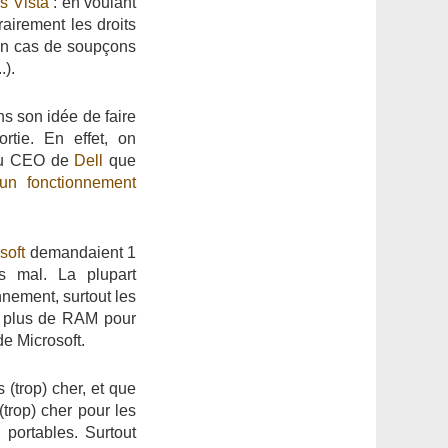
s Vista
: en voulant
rairement les droits
 en cas de soupçons
.).
s son idée de faire
tie. En effet, on
 du CEO de
Dell
que
un fonctionnement
soft
demandaient 1
 mal. La plupart
nnement, surtout les
e plus de RAM pour
de Microsoft.
 (trop) cher, et que
(trop) cher pour les
 portables. Surtout