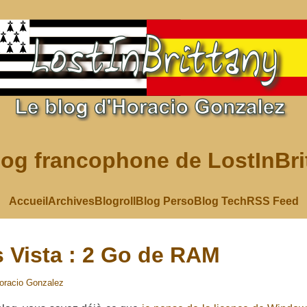
log francophone de LostInBri
Accueil
Archives
Blogroll
Blog Perso
Blog Tech
RSS Feed
Vista : 2 Go de RAM
oracio Gonzalez