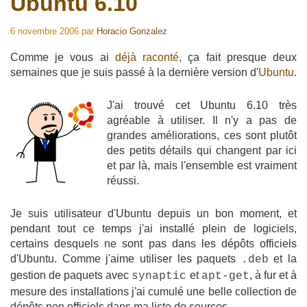
Ubuntu 6.10
6 novembre 2006
par
Horacio Gonzalez
Comme je vous ai
déjà raconté
, ça fait presque deux
semaines que je suis passé à la dernière version d'
Ubuntu
.
J'ai trouvé cet Ubuntu 6.10 très
agréable à utiliser. Il n'y a pas de
grandes améliorations, ces sont plutôt
des petits détails qui changent par ici
et par là, mais l'ensemble est vraiment
réussi.
Je suis utilisateur d'Ubuntu depuis un bon moment, et
pendant tout ce temps j'ai installé plein de logiciels,
certains desquels ne sont pas dans les dépôts officiels
d'Ubuntu. Comme j'aime utiliser les paquets
et la
.deb
gestion de paquets avec
et
, à fur et à
synaptic
apt-get
mesure des installations j'ai cumulé une belle collection de
dépôts non officiels dans ma liste de sources.