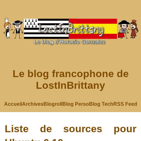
Le blog francophone de
LostInBrittany
Accueil
Archives
Blogroll
Blog Perso
Blog Tech
RSS Feed
Liste de sources pour