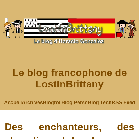
Le blog francophone de
LostInBrittany
Accueil
Archives
Blogroll
Blog Perso
Blog Tech
RSS Feed
Des enchanteurs, des