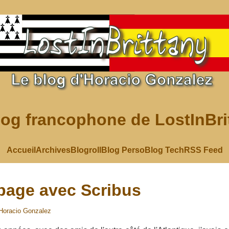
log francophone de LostInBri
Accueil
Archives
Blogroll
Blog Perso
Blog Tech
RSS Feed
page avec Scribus
Horacio Gonzalez