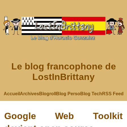
Le blog francophone de
LostInBrittany
Accueil
Archives
Blogroll
Blog Perso
Blog Tech
RSS Feed
Google Web Toolkit