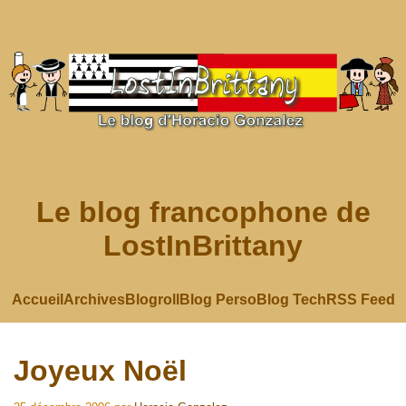
Le blog francophone de
LostInBrittany
Accueil
Archives
Blogroll
Blog Perso
Blog Tech
RSS Feed
Joyeux Noël