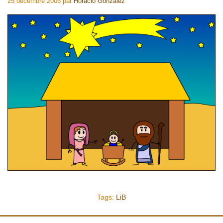
25 décembre 2006
par
Horacio Gonzalez
Tags:
LiB