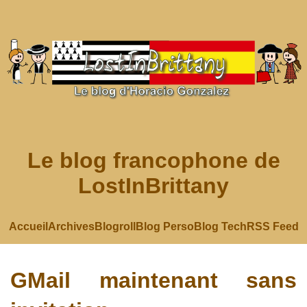
Le blog francophone de
LostInBrittany
Accueil
Archives
Blogroll
Blog Perso
Blog Tech
RSS Feed
GMail maintenant sans