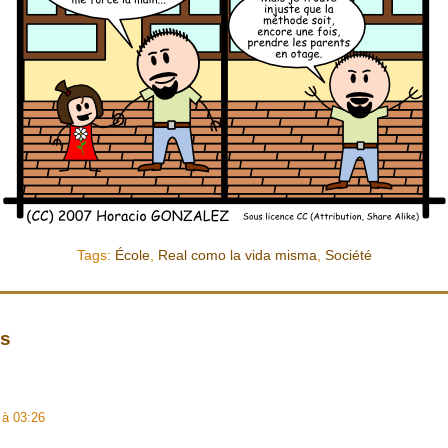
Tags:
École
,
Real como la vida misma
,
Société
es
 à 03:26