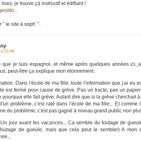
isez, je trouve çà instructif et édifiant !
ges/do...
" le site à soph' ".
any
 à 03:46
e que je suis espagnol, et même après quelques années ici, j
s, peut-être ça explique mon étonnement.
tion. Dans l'école de ma fille, toute l'information que j'ai eu es
ole est fermé pour cause de grève. Pas un tracte, pas un papier
e pourquoi elle fait grève. Autant dire que si la grève cherchait 
'un problème, c'est raté dans l'école de ma fille... Et comme 
cine du problème, c'est pas gagné à niveau grand public non plu
e! Un jour avant les vacances... Ca semble du foutage de gueule
 foutage de gueule, mais que cela peut le sembler) A mon a
ie...