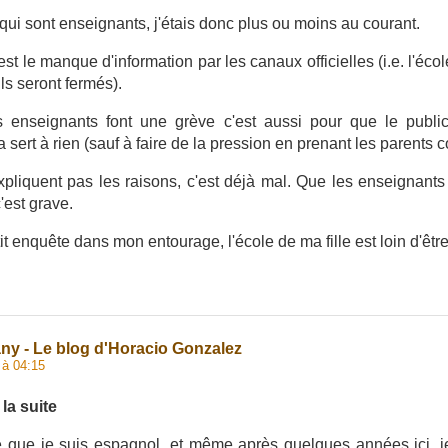
qui sont enseignants, j'étais donc plus ou moins au courant.
t le manque d'information par les canaux officielles (i.e. l'écol
ils seront fermés).
s enseignants font une grève c'est aussi pour que le public
 sert à rien (sauf à faire de la pression en prenant les parents
pliquent pas les raisons, c'est déjà mal. Que les enseignan
'est grave.
tit enquête dans mon entourage, l'école de ma fille est loin d'êtr
any - Le blog d'Horacio Gonzalez
 à 04:15
la suite
e que je suis espagnol, et même après quelques années ici, j