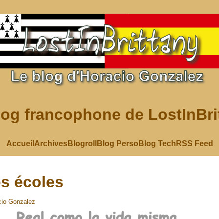
log francophone de LostInBri
Accueil
Archives
Blogroll
Blog Perso
Blog Tech
RSS Feed
s écoles
cio Gonzalez