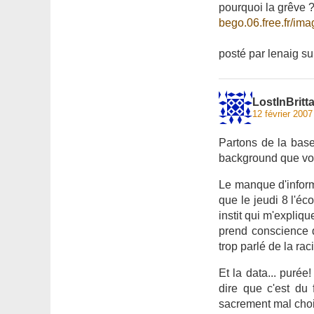
pourquoi la grêve ? l
bego.06.free.fr/ima
posté par lenaig sur 
LostInBritt
12 février 2007
Partons de la bas
background que vou
Le manque d'informa
que le jeudi 8 l'éc
instit qui m'expliqu
prend conscience d
trop parlé de la ra
Et la data... puré
dire que c'est du
sacrement mal chois