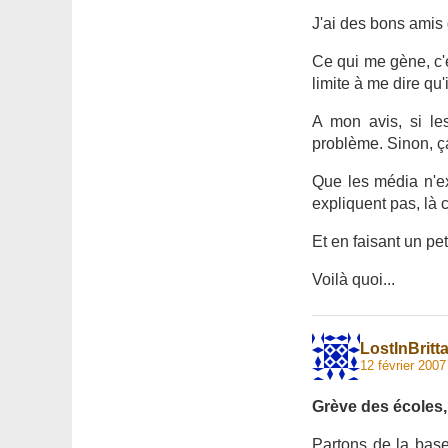
J'ai des bons amis 
Ce qui me gène, c'es
limite à me dire qu'
A mon avis, si le
problème. Sinon, ça
Que les média n'ex
expliquent pas, là c
Et en faisant un pe
Voilà quoi...
LostInBritt
12 février 2007
Grève des écoles, 
Partons de la bas