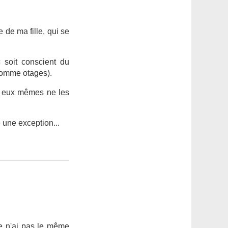
e de ma fille, qui se
 soit conscient du
 comme otages).
ts eux mêmes ne les
e une exception...
e n'ai pas le même