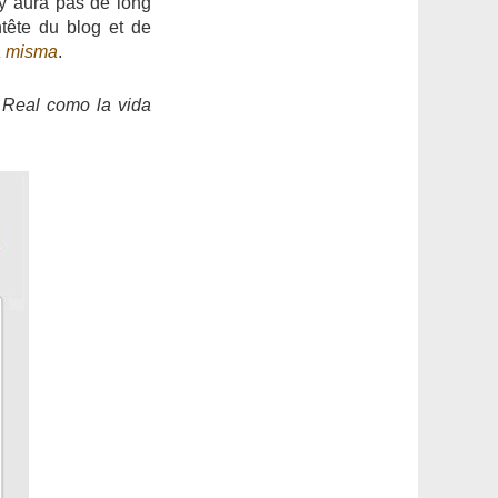
n'y aura pas de long
entête du blog et de
a misma
.
r
Real como la vida