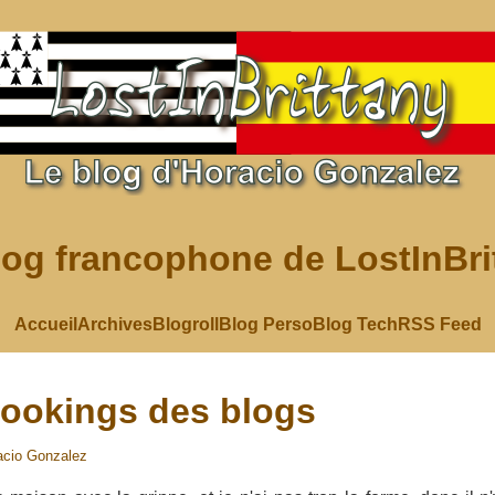
log francophone de LostInBri
Accueil
Archives
Blogroll
Blog Perso
Blog Tech
RSS Feed
elookings des blogs
acio Gonzalez