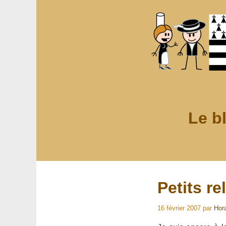
Le b
Petits r
16 février 2007
par
Hor