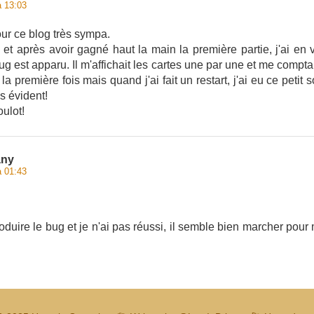
à 13:03
ur ce blog très sympa.
u et après avoir gagné haut la main la première partie, j'ai e
ug est apparu. Il m'affichait les cartes une par une et me compta
la première fois mais quand j'ai fait un restart, j'ai eu ce petit 
s évident!
ulot!
any
à 01:43
oduire le bug et je n'ai pas réussi, il semble bien marcher pour