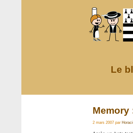
Le b
Memory :
2 mars 2007
par
Horac