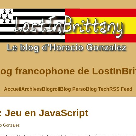
log francophone de LostInBri
Accueil
Archives
Blogroll
Blog Perso
Blog Tech
RSS Feed
 Jeu en JavaScript
io Gonzalez