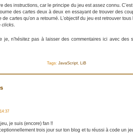
re des instructions, car le principe du jeu est assez connu. C'est
tourne des cartes deux à deux en essayant de trouver des cou
 de cartes qu'on a retourné. L'objectif du jeu est retrouver tous
e
clicks
.
le je, n'hésitez pas à laisser des commentaires ici avec des
Tags:
JavaScript
,
LiB
es
14:37
eu, je suis (encore) fan !!
xceptionnellement trois jour sur ton blog et tu réussi à code un je