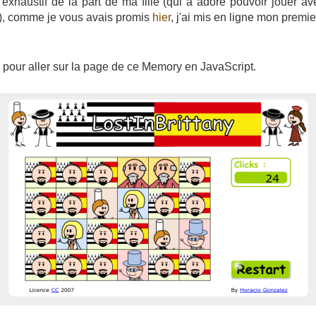
exhaustif de la part de ma fille (qui a adoré pouvoir jouer ave
 ), comme je vous avais promis
hier
, j'ai mis en ligne mon premie
 pour aller sur la page de ce Memory en JavaScript.