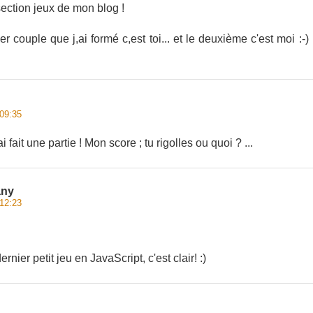
 section jeux de mon blog !
r couple que j,ai formé c,est toi... et le deuxième c'est moi :-)
09:35
 fait une partie ! Mon score ; tu rigolles ou quoi ? ...
any
12:23
rnier petit jeu en JavaScript, c'est clair! :)