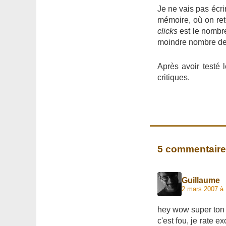
Je ne vais pas écri
mémoire, où on re
clicks
est le nombre
moindre nombre d
Après avoir testé 
critiques.
5 commentair
Guillaume
2 mars 2007 à 
hey wow super ton j
c'est fou, je rate e