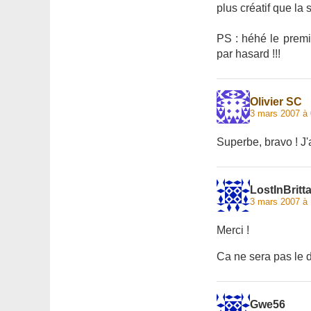
plus créatif que la
PS : héhé le premie
par hasard !!!
Olivier SC
3 mars 2007 à 
Superbe, bravo ! J'ai
LostInBritt
3 mars 2007 à 
Merci !
Ca ne sera pas le de
Gwe56