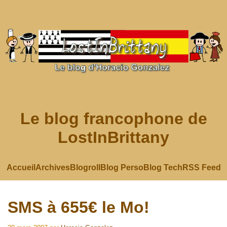
Le blog francophone de
LostInBrittany
Accueil
Archives
Blogroll
Blog Perso
Blog Tech
RSS Feed
SMS à 655€ le Mo!