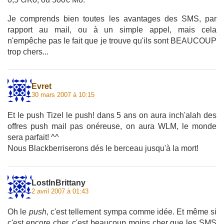
Je comprends bien toutes les avantages des SMS, par
rapport au mail, ou à un simple appel, mais cela
n'empêche pas le fait que je trouve qu'ils sont BEAUCOUP
trop chers...
Evret
30 mars 2007 à 10:15
Et le push Tizel le push! dans 5 ans on aura inch'alah des
offres push mail pas onéreuse, on aura WLM, le monde
sera parfait! ^^
Nous Blackberriserons dés le berceau jusqu'à la mort!
LostInBrittany
2 avril 2007 à 01:43
Oh le
push
, c'est tellement sympa comme idée. Et même si
c'est encore cher, c'est beaucoup moins cher que les SMS