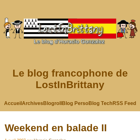
Le blog francophone de
LostInBrittany
Accueil
Archives
Blogroll
Blog Perso
Blog Tech
RSS Feed
Weekend en balade II