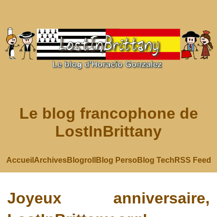
Le blog francophone de
LostInBrittany
Accueil
Archives
Blogroll
Blog Perso
Blog Tech
RSS Feed
Joyeux anniversaire,