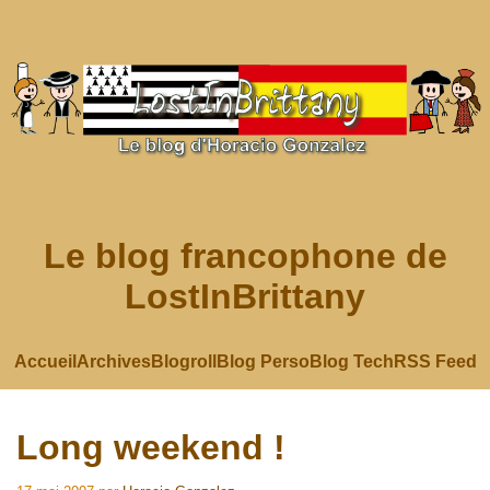
Le blog francophone de
LostInBrittany
Accueil
Archives
Blogroll
Blog Perso
Blog Tech
RSS Feed
Long weekend !