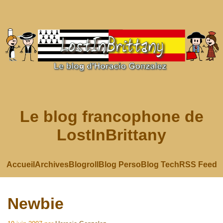
Le blog francophone de
LostInBrittany
Accueil
Archives
Blogroll
Blog Perso
Blog Tech
RSS Feed
Newbie