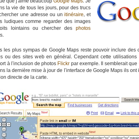
ué que j'aime beaucoup
Google Maps
. Je
ns la vie de tous les jours, pour des trucs
chercher une adresse ou un
itinéraire
, et
us ludiques comme regarder des images
roits lointains ou chercher des
photos
s.
ns les plus sympas de Google Maps reste pouvoir inclure des
gs ou des sites web en général. Cependant cette utilisations r
rt à l'inclusion de photos
Flickr
par exemple. Il semblerait qu
ns la dernière mise à jour de l'interface de Google Maps ils ont 
ion directe de la carte.