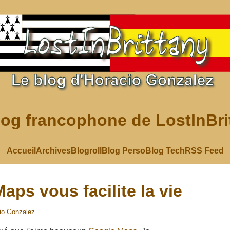
log francophone de LostInBri
Accueil
Archives
Blogroll
Blog Perso
Blog Tech
RSS Feed
aps vous facilite la vie
io Gonzalez