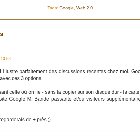
Tags:
Google
,
Web 2.0
es
 10:53
qui illustre parfaitement des discussions récentes chez moi. Go
vec ces 3 options.
ant celle où on lie - sans la copier sur son disque dur - la carte
 site Google M. Bande passante et/ou visiteurs supplémentai
regarderais de + près ;)