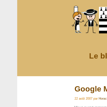
Le b
Google M
22 août 2007
par
Horac