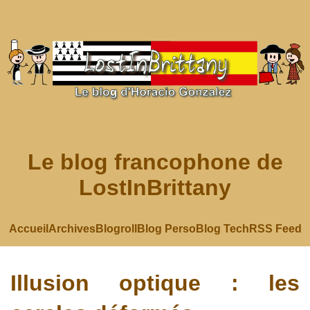
Le blog francophone de
LostInBrittany
Accueil
Archives
Blogroll
Blog Perso
Blog Tech
RSS Feed
Illusion optique : les