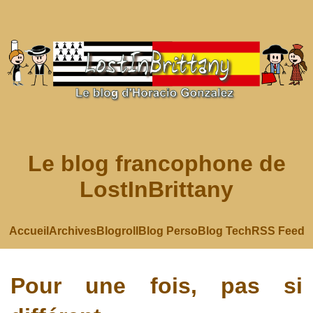
Le blog francophone de
LostInBrittany
Accueil
Archives
Blogroll
Blog Perso
Blog Tech
RSS Feed
Pour une fois, pas si