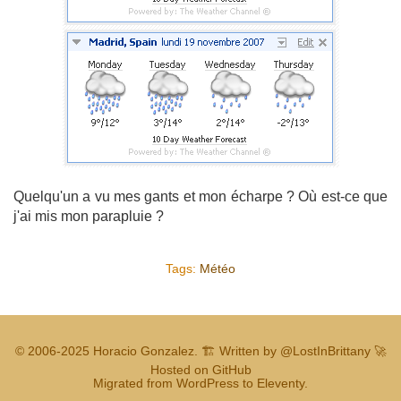
Quelqu'un a vu mes gants et mon écharpe ? Où est-ce que
j'ai mis mon parapluie ?
Tags:
Météo
© 2006-2025
Horacio Gonzalez
.
🏗️ Written by
@LostInBrittany
🚀
Hosted on GitHub
Migrated from WordPress to Eleventy.