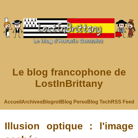
Le blog francophone de
LostInBrittany
Accueil
Archives
Blogroll
Blog Perso
Blog Tech
RSS Feed
Illusion optique : l'image