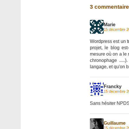
3 commentair
Marie
15 décembre 2
Wordpress est un tr
projet, le blog es
mesure où on a le m
chronophage .....
langage, et qu'on b
Francky
15 décembre 2
Sans hésiter NPDS.
Guillaume
15 décembre 2