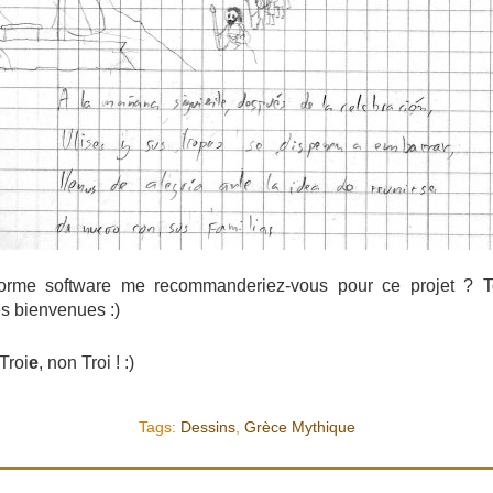
-forme software me recommanderiez-vous pour ce projet ? T
es bienvenues :)
Troi
e
, non Troi ! :)
Tags:
Dessins
,
Grèce Mythique