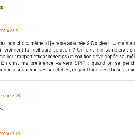
es
007 à 03:51
ès bon choix, même si je reste attachée à Dotclear ..... maint
t-il vraiment la meilleure solution ? Un cms me semblerait p
eilleur rapport efficacité/temps (la solution développée soi-mê
). En cms, ma préférence va vers SPIP : quand on se penc
idouille soi-même ses squelettes, on peut faire des choses vrai
007 à 05:08
...
007 à 08:26