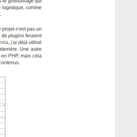
le gribouillage qui
e logistique, comme
.
 projet n'est pas un
é de
plugins
feraient
omla
, j'ai déjà utilisé
derrière. Une autre
u en PHP, mais cela
 contenus.