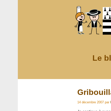
Le b
Gribouill
14 décembre 2007
par