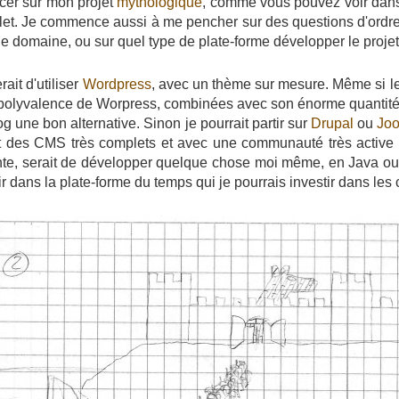
cer sur mon projet
mythologique
, comme vous pouvez voir dans 
et. Je commence aussi à me pencher sur des questions d'ordr
e domaine, ou sur quel type de plate-forme développer le projet
ait d'utiliser
Wordpress
, avec un thème sur mesure. Même si le
 et polyvalence de Worpress, combinées avec son énorme quantit
g une bon alternative. Sinon je pourrait partir sur
Drupal
ou
Jo
nt des CMS très complets et avec une communauté très active 
irante, serait de développer quelque chose moi même, en Java o
tir dans la plate-forme du temps qui je pourrais investir dans les