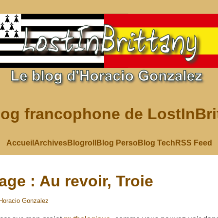
log francophone de LostInBri
Accueil
Archives
Blogroll
Blog Perso
Blog Tech
RSS Feed
age : Au revoir, Troie
Horacio Gonzalez