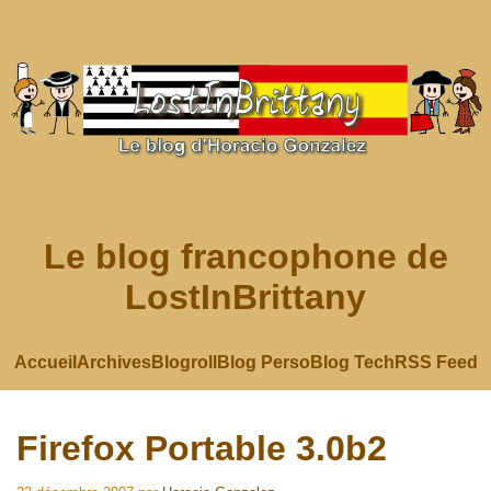
Le blog francophone de
LostInBrittany
Accueil
Archives
Blogroll
Blog Perso
Blog Tech
RSS Feed
Firefox Portable 3.0b2