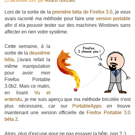
23 décembre 2007
par
Horacio Gonzalez
Lors de la sortie de la
première béta de Firefox 3.0
, je vous
avais raconté ma méthode pour faire une
version portable
afin d ela pouvoir tester sur des machines Windows sans
affecter en rien votre système.
Cette semaine, à la
sortie de la
deuxième
béta
, j'avais refait la
même manipulation
pour avoir mon
Firefox Portable
3.0b2. Mais ce matin,
en lisant
Vu et
entendu
, je me suis aperçu que ma méthode bricolée n'est
plus nécessaire, car sur
PortableApps
on trouve
maintenant une version officielle de
Firefox Portable 3.0
béta 2
.
Alors, plus d'excuse pour ne pas essayer la bête, non ? ;)