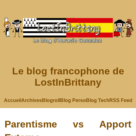
Le blog francophone de
LostInBrittany
Accueil
Archives
Blogroll
Blog Perso
Blog Tech
RSS Feed
Parentisme vs Apport