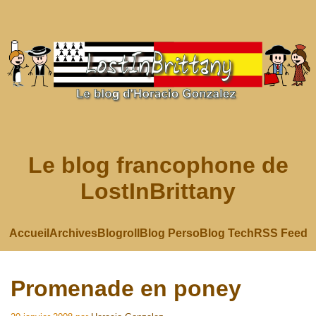
Le blog francophone de
LostInBrittany
Accueil
Archives
Blogroll
Blog Perso
Blog Tech
RSS Feed
Promenade en poney