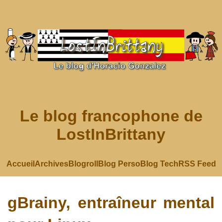
Le blog francophone de
LostInBrittany
Accueil
Archives
Blogroll
Blog Perso
Blog Tech
RSS Feed
gBrainy, entraîneur mental