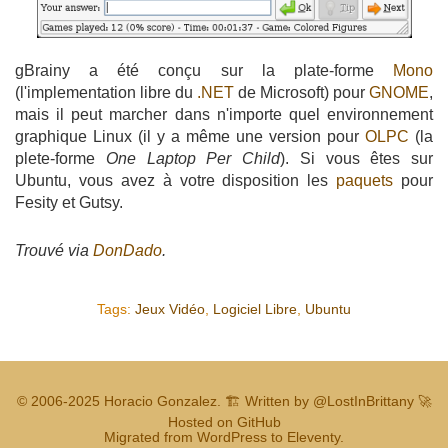
gBrainy a été conçu sur la plate-forme
Mono
(l'implementation libre du
.NET
de Microsoft) pour
GNOME
,
mais il peut marcher dans n'importe quel environnement
graphique Linux (il y a même une version pour
OLPC
(la
plete-forme
One Laptop Per Child
). Si vous êtes sur
Ubuntu, vous avez à votre disposition les
paquets
pour
Fesity et Gutsy.
Trouvé via
DonDado
.
Tags:
Jeux Vidéo
,
Logiciel Libre
,
Ubuntu
© 2006-2025
Horacio Gonzalez
.
🏗️ Written by
@LostInBrittany
🚀
Hosted on GitHub
Migrated from WordPress to Eleventy.