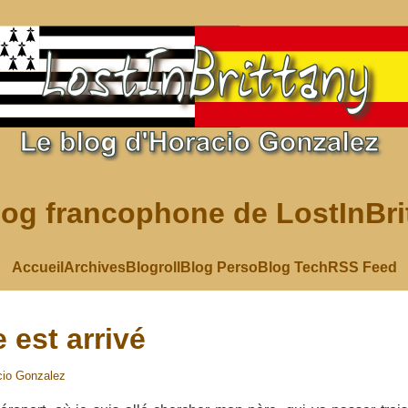
log francophone de LostInBri
Accueil
Archives
Blogroll
Blog Perso
Blog Tech
RSS Feed
 est arrivé
cio Gonzalez