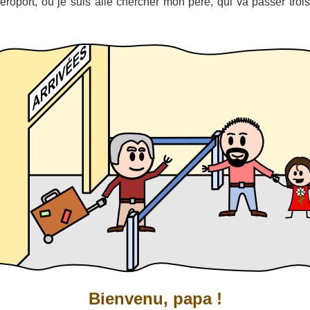
'aéroport, où je suis allé chercher mon père, qui va passer tro
Bienvenu, papa !