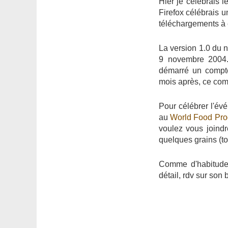
Hier je célébrais l
Firefox célébrais u
téléchargements à
La version 1.0 du n
9 novembre 2004.
démarré un compte
mois après, ce comp
Pour célébrer l'évé
au
World Food Pr
voulez vous joindr
quelques grains (t
Comme d'habitude l
détail, rdv sur son 