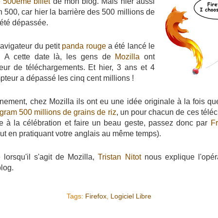
e
500ème billet
de mon blog. Mais hier aussi
n 500, car hier la barrière des 500 millions de
 été dépassée.
avigateur du petit
panda rouge
a été lancé le
 A cette date là, les gens de
Mozilla
ont
ur de téléchargements. Et hier, 3 ans et 4
teur a dépassé les cinq cent millions !
nement, chez Mozilla ils ont eu une idée originale à la fois qu
ogram
500 millions de grains de riz
, un pour chacun de ces télé
e à la célébration et faire un beau geste, passez donc par
F
out en pratiquant votre anglais au même temps).
orsqu'il s'agit de Mozilla,
Tristan Nitot
nous explique l'opér
blog.
Tags:
Firefox
,
Logiciel Libre