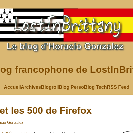
log francophone de LostInBri
Accueil
Archives
Blogroll
Blog Perso
Blog Tech
RSS Feed
et les 500 de Firefox
acio Gonzalez