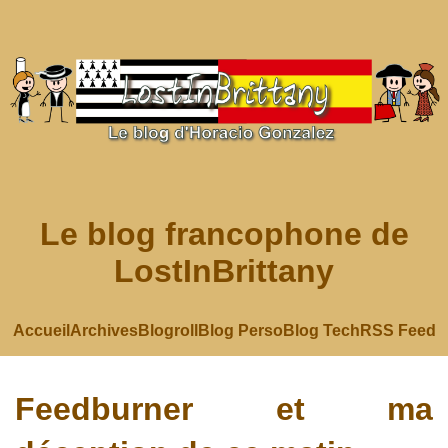
Le blog francophone de
LostInBrittany
Accueil
Archives
Blogroll
Blog Perso
Blog Tech
RSS Feed
Feedburner et ma