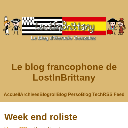
Le blog francophone de
LostInBrittany
Accueil
Archives
Blogroll
Blog Perso
Blog Tech
RSS Feed
Week end roliste