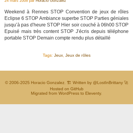
24 mars 2008
par
Horacio Gonzalez
Weekend à Rennes STOP Convention de jeux de rôles
Eclipse 6 STOP Ambiance superbe STOP Parties géniales
jusqu’à pas d'heure STOP Hier soir couché à 06h00 STOP
Epuisé mais très content STOP J'écris depuis téléphone
portable STOP Demain compte rendu plus détaillé
Tags:
Jeux
,
Jeux de rôles
© 2006-2025
Horacio Gonzalez
.
🏗️ Written by
@LostInBrittany
🚀
Hosted on GitHub
Migrated from WordPress to Eleventy.