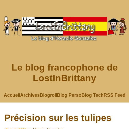
Le blog francophone de
LostInBrittany
Accueil
Archives
Blogroll
Blog Perso
Blog Tech
RSS Feed
Précision sur les tulipes