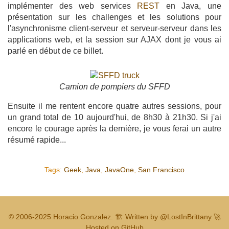
implémenter des web services
REST
en Java, une
présentation sur les challenges et les solutions pour
l'asynchronisme client-serveur et serveur-serveur dans les
applications web, et la session sur AJAX dont je vous ai
parlé en début de ce billet.
Camion de pompiers du SFFD
Ensuite il me rentent encore quatre autres sessions, pour
un grand total de 10 aujourd'hui, de 8h30 à 21h30. Si j'ai
encore le courage après la dernière, je vous ferai un autre
résumé rapide...
Tags:
Geek
,
Java
,
JavaOne
,
San Francisco
© 2006-2025
Horacio Gonzalez
.
🏗️ Written by
@LostInBrittany
🚀
Hosted on GitHub