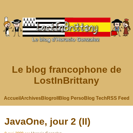
Le blog francophone de
LostInBrittany
Accueil
Archives
Blogroll
Blog Perso
Blog Tech
RSS Feed
JavaOne, jour 2 (II)