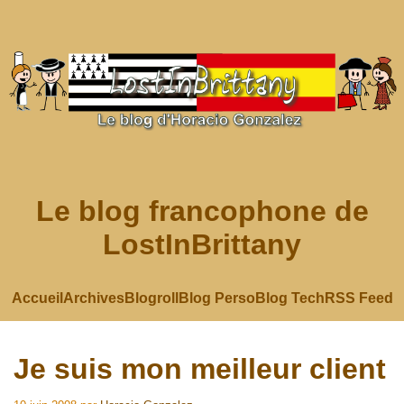
Le blog francophone de
LostInBrittany
Accueil
Archives
Blogroll
Blog Perso
Blog Tech
RSS Feed
Je suis mon meilleur client