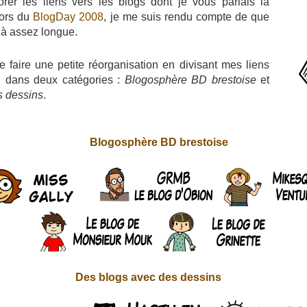
orer les liens vers les blogs dont je vous parlais la
lors du
BlogDay 2008
, je me suis rendu compte de que
éjà assez longue.
e faire une petite réorganisation en divisant mes liens
 dans deux catégories :
Blogosphère BD brestoise
et
s dessins
.
Blogosphère BD brestoise
Des blogs avec des dessins