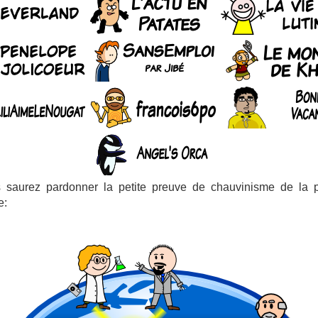
 saurez pardonner la petite preuve de chauvinisme de la p
e: