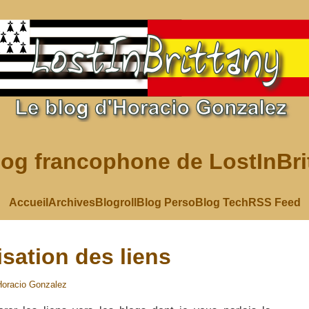
log francophone de LostInBri
Accueil
Archives
Blogroll
Blog Perso
Blog Tech
RSS Feed
sation des liens
Horacio Gonzalez