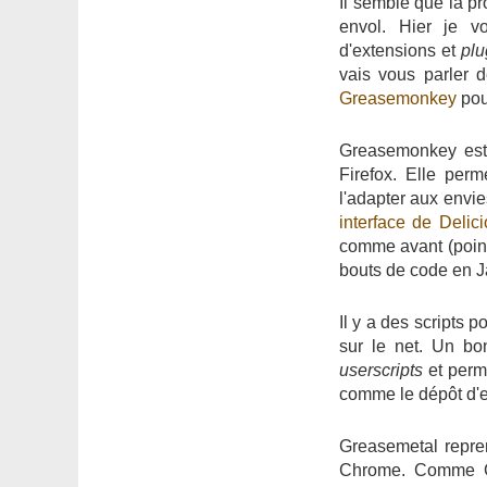
Il semble que la pr
envol. Hier je 
d'extensions et
plu
vais vous parler 
Greasemonkey
po
Greasemonkey est 
Firefox. Elle per
l'adapter aux envie
interface de Delic
comme avant (point
bouts de code en Ja
Il y a des scripts p
sur le net. Un bo
userscripts
et perm
comme le dépôt d'e
Greasemetal repre
Chrome. Comme Ch