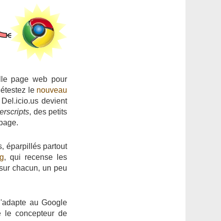
elle page web pour
détestez le
nouveau
el.icio.us devient
erscripts
, des petits
 page.
s, éparpillés partout
rg
, qui recense les
sur chacun, un peu
'adapte au Google
 le concepteur de