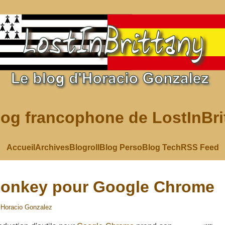
log francophone de LostInBri
Accueil
Archives
Blogroll
Blog Perso
Blog Tech
RSS Feed
onkey pour Google Chrome
r
Horacio Gonzalez