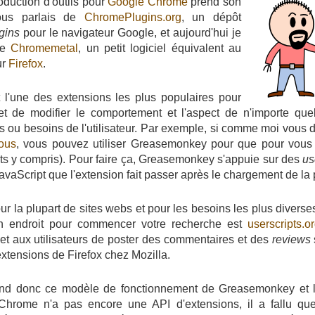
oduction d'outils pour
Google Chrome
prend son
vous parlais de
ChromePlugins.org
, un dépôt
gins
pour le navigateur Google, et aujourd'hui je
de
Chromemetal
, un petit logiciel équivalent au
ur
Firefox
.
l'une des extensions les plus populaires pour
met de modifier le comportement et l'aspect de n'importe qu
s ou besoins de l'utilisateur. Par exemple, si comme moi vous 
ious
, vous pouvez utiliser Greasemonkey pour que pour vous D
s y compris). Pour faire ça, Greasemonkey s'appuie sur des
us
vaScript que l'extension fait passer après le chargement de la
our la plupart de sites webs et pour les besoins les plus diverse
n endroit pour commencer votre recherche est
userscripts.o
et aux utilisateurs de poster des commentaires et des
reviews
xtensions de Firefox chez Mozilla.
nd donc ce modèle de fonctionnement de Greasemonkey et l
rome n'a pas encore une API d'extensions, il a fallu que